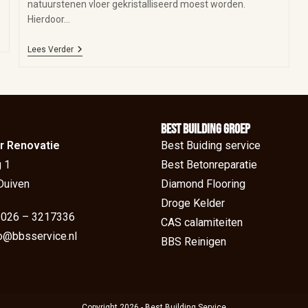
natuurstenen vloer gekristalliseerd moest worden.
Hierdoor…
Lees Verder
BEst Building groep
r Renovatie
Best Buiding service
 1
Best Betonreparatie
Duiven
Diamond Flooring
Droge Kelder
: 026 – 3217336
CAS calamiteiten
fo@bbsservice.nl
BBS Reinigen
Copyright 2026 - Best Building Service