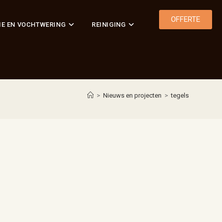
OFFERTE
IE EN VOCHTWERING
REINIGING
>
Nieuws en projecten
>
tegels