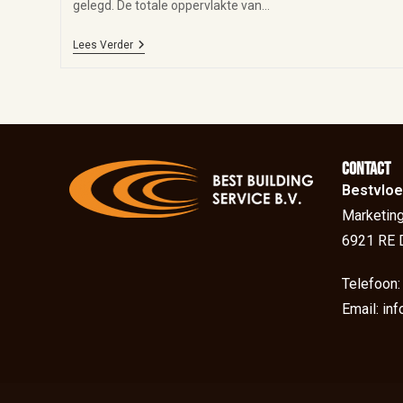
gelegd. De totale oppervlakte van…
Lees Verder
Contact
Bestvloe
Marketing
6921 RE 
Telefoon
Email: in