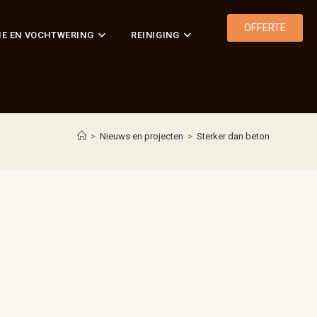
OFFERTE
IE EN VOCHTWERING
REINIGING
>
Nieuws en projecten
>
Sterker dan beton