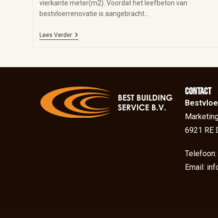
vierkante meter(m2). Voordat het leefbeton van
bestvloerrenovatie is aangebracht…
Lees Verder
Contact
Bestvloe
Marketing
6921 RE 
Telefoon
Email: in