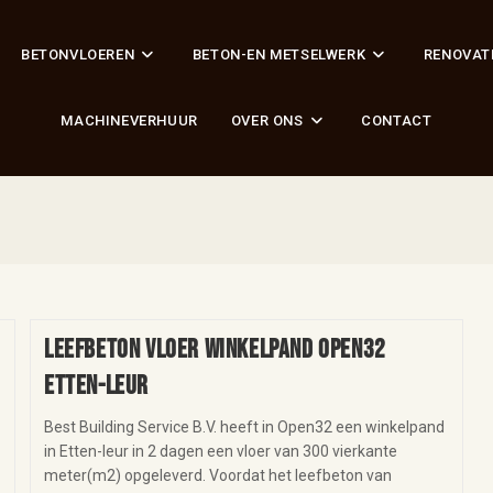
BETONVLOEREN
BETON-EN METSELWERK
RENOVAT
MACHINEVERHUUR
OVER ONS
CONTACT
Leefbeton vloer winkelpand Open32
Etten-Leur
Best Building Service B.V. heeft in Open32 een winkelpand
in Etten-leur in 2 dagen een vloer van 300 vierkante
meter(m2) opgeleverd. Voordat het leefbeton van