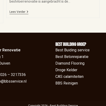
bestvloerrenovatie is aangebracht is de…
Lees Verder
BEst Building groep
r Renovatie
Best Buiding service
 1
Best Betonreparatie
Duiven
Diamond Flooring
Droge Kelder
: 026 – 3217336
CAS calamiteiten
fo@bbsservice.nl
BBS Reinigen
Copyright 2026 - Best Building Service