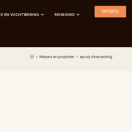
OFFERTE
IE EN VOCHTWERING
REINIGING
>
Nieuws en projecten
>
epoxy vloercaoting