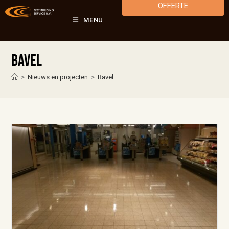
OFFERTE
MENU
Bavel
>
Nieuws en projecten
>
Bavel