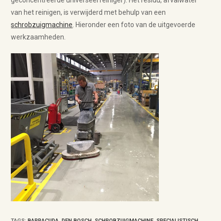
geconcentreerde universeel reiniger). Het residu, afvalwater
van het reinigen, is verwijderd met behulp van een
schrobzuigmachine
. Hieronder een foto van de uitgevoerde
werkzaamheden.
TAGS
:
BARRACUDA
,
DEN BOSCH
,
SCHROBZUIGMACHINE
,
SPECIALISTISCH