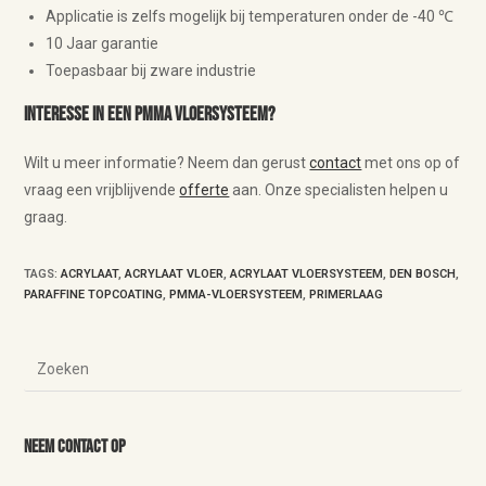
Applicatie is zelfs mogelijk bij temperaturen onder de -40 ℃
10 Jaar garantie
Toepasbaar bij zware industrie
Interesse in een PMMA vloersysteem?
Wilt u meer informatie? Neem dan gerust
contact
met ons op of
vraag een vrijblijvende
offerte
aan. Onze specialisten helpen u
graag.
TAGS
:
ACRYLAAT
,
ACRYLAAT VLOER
,
ACRYLAAT VLOERSYSTEEM
,
DEN BOSCH
,
PARAFFINE TOPCOATING
,
PMMA-VLOERSYSTEEM
,
PRIMERLAAG
Neem contact op