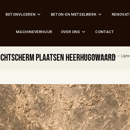
BETONVLOEREN
BETON-EN METSELWERK
RENOVAT
MACHINEVERHUUR
OVER ONS
CONTACT
vochtscherm plaatsen Heerhugowaard
>
beton schuren
>
Lijm