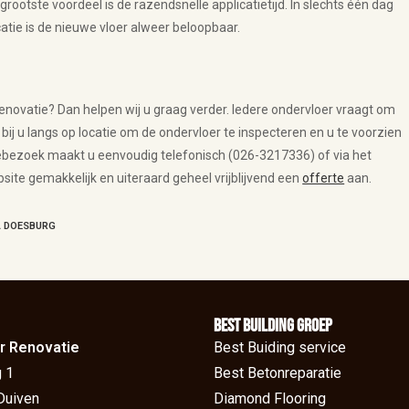
tste voordeel is de razendsnelle applicatietijd. In slechts één dag
atie is de nieuwe vloer alweer beloopbaar.
novatie? Dan helpen wij u graag verder. Iedere ondervloer vraagt om
j u langs op locatie om de ondervloer te inspecteren en u te voorzien
iebezoek maakt u eenvoudig telefonisch (026-3217336) of via het
site gemakkelijk en uiteraard geheel vrijblijvend een
offerte
aan.
 DOESBURG
BEst Building groep
r Renovatie
Best Buiding service
 1
Best Betonreparatie
Duiven
Diamond Flooring