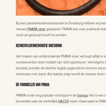
Bij een pannenkoekenrestaurant in Doesburg hebben wij een 
nieuwe
PMMA vloer
geplaatst. PMMA kan over praktisch ied
nooit uit gesloopt hoeft te worden.
Keukenvloerrenovatie Doesburg
Het maken van onderstaande PMMA vloer verloopt altijd in e
voorbewerken door middel van licht opschuren. Vervolgens b
bestaat, worden de slechte tegels opgevuld en smeren wij e
instrooien met zand. Als laatste stap wordt de nieuwe vloe
De voordelen van PMMA
PMMA is een erg populair vloertype in de
horeca
. Het is een
bovendien aan de wettelijke
HACCP
eisen. Daarnaast is PMMA