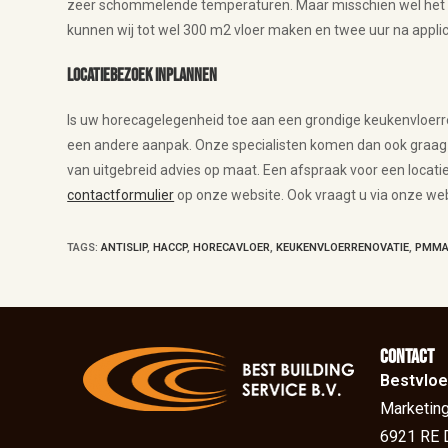
zeer schommelende temperaturen. Maar misschien wel het groo
kunnen wij tot wel 300 m2 vloer maken en twee uur na applic
Locatiebezoek inplannen
Is uw horecagelegenheid toe aan een grondige keukenvloerre
een andere aanpak. Onze specialisten komen dan ook graag bi
van uitgebreid advies op maat. Een afspraak voor een locat
contactformulier
op onze website. Ook vraagt u via onze web
TAGS
:
ANTISLIP
,
HACCP
,
HORECAVLOER
,
KEUKENVLOERRENOVATIE
,
PMMA
Contact
Bestvloe
Marketing
6921 RE 