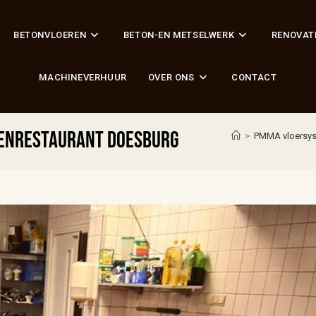
BETONVLOEREN
BETON-EN METSELWERK
RENOVAT
MACHINEVERHUUR
OVER ONS
CONTACT
enrestaurant Doesburg
>
PMMA vloersy