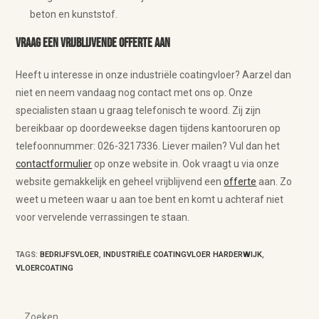
beton en kunststof.
Vraag een vrijblijvende offerte aan
Heeft u interesse in onze industriële coatingvloer? Aarzel dan
niet en neem vandaag nog contact met ons op. Onze
specialisten staan u graag telefonisch te woord. Zij zijn
bereikbaar op doordeweekse dagen tijdens kantooruren op
telefoonnummer: 026-3217336. Liever mailen? Vul dan het
contactformulier
op onze website in. Ook vraagt u via onze
website gemakkelijk en geheel vrijblijvend een
offerte
aan. Zo
weet u meteen waar u aan toe bent en komt u achteraf niet
voor vervelende verrassingen te staan.
TAGS
:
BEDRIJFSVLOER
,
INDUSTRIËLE COATINGVLOER HARDERWIJK
,
VLOERCOATING