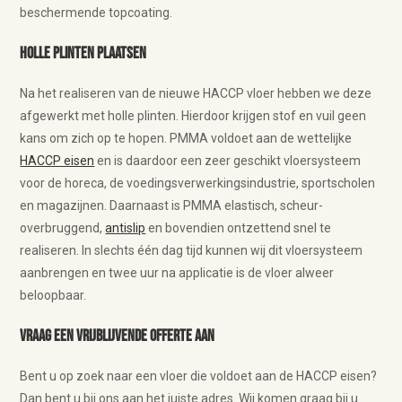
beschermende topcoating.
Holle plinten plaatsen
Na het realiseren van de nieuwe HACCP vloer hebben we deze
afgewerkt met holle plinten. Hierdoor krijgen stof en vuil geen
kans om zich op te hopen. PMMA voldoet aan de wettelijke
HACCP eisen
en is daardoor een zeer geschikt vloersysteem
voor de horeca, de voedingsverwerkingsindustrie, sportscholen
en magazijnen. Daarnaast is PMMA elastisch, scheur-
overbruggend,
antislip
en bovendien ontzettend snel te
realiseren. In slechts één dag tijd kunnen wij dit vloersysteem
aanbrengen en twee uur na applicatie is de vloer alweer
beloopbaar.
Vraag een vrijblijvende offerte aan
Bent u op zoek naar een vloer die voldoet aan de HACCP eisen?
Dan bent u bij ons aan het juiste adres. Wij komen graag bij u