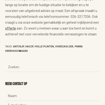
langs op locatie om de huidige situatie te bekijken en u te
voorzien van uitgebreid advies op maat. Een afspraak maakt u
eenvoudig telefonisch via telefoonnummer: 026-3217336. Ook
vraagt u via onze website gemakkelijk en geheel vrijblijvend een
offerte
aan. Zo weet u meteen waar u aan toe bent en komt u
achteraf niet voor vervelende financiële verrassingen te staan.
TAGS
:
ANTISLIP
,
HACCP
,
HOLLE PLINTEN
,
HORECAVLOER
,
PMMA
HEERHUGOWAARD
Neem contact op