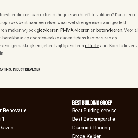
trievloer die niet aan extreem hoge eisen hoeft te voldoen? Dan is een
u op zoek bent naar een vloer waar wel strenge eisen aan gesteld
oeren maken wij ook
gietvloeren
,
PMMA-vloeren
en
betonvloeren
. Voor al
zijn bereikbaar op doordeweekse dagen tijdens kantooruren op
vens gemakkelijk en geheel vrijblijvend een
offerte
aan. Komt u liever v
in.
OATING
,
INDUSTRIEVLOER
BEst Building groep
r Renovatie
Best Buiding service
 1
Best Betonreparatie
Duiven
Diamond Flooring
Droge Kelder