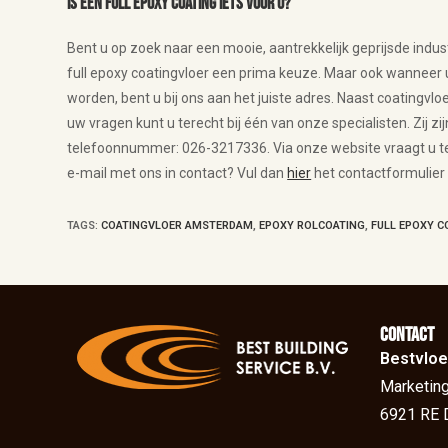
Is een full epoxy coating iets voor u?
Bent u op zoek naar een mooie, aantrekkelijk geprijsde indus
full epoxy coatingvloer een prima keuze. Maar ook wanneer 
worden, bent u bij ons aan het juiste adres. Naast coatingvl
uw vragen kunt u terecht bij één van onze specialisten. Zij 
telefoonnummer: 026-3217336. Via onze website vraagt u te
e-mail met ons in contact? Vul dan
hier
het contactformulier 
TAGS
:
COATINGVLOER AMSTERDAM
,
EPOXY ROLCOATING
,
FULL EPOXY C
Contact
Bestvloe
Marketing
6921 RE 