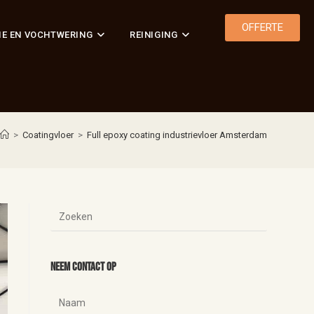
OFFERTE
IE EN VOCHTWERING
REINIGING
>
Coatingvloer
>
Full epoxy coating industrievloer Amsterdam
Neem contact op