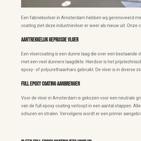
Een fabrieksvloer in Amsterdam hebben wij gerenoveerd me
coating ziet deze industrievloer er weer als nieuw uit. Onze c
Aantrekkelijk geprijsde vloer
Een vloercoating is een dunne laag die over een bestaande vl
met een veel dunnere laagdikte. Hierdoor is het prijstechnis
epoxy- of polyurethaanhars gebruikt. De vloer is in diverse s
Full epoxy coating aanbrengen
Voor de vloer in Amsterdam is gekozen voor een neutrale grijs
van de full epoxy coating verloopt in een aantal stappen. A
schuren en stralen. Vervolgens wordt er een primer aangebra