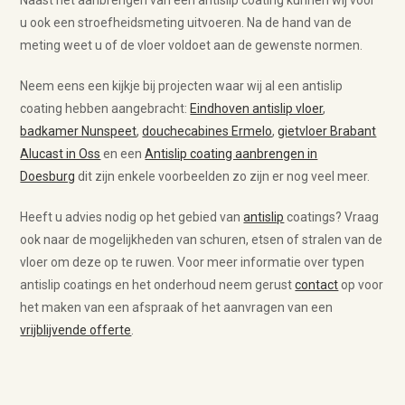
Naast het aanbrengen van een antislip coating kunnen wij voor
u ook een stroefheidsmeting uitvoeren. Na de hand van de
meting weet u of de vloer voldoet aan de gewenste normen.
Neem eens een kijkje bij projecten waar wij al een antislip
coating hebben aangebracht:
Eindhoven antislip vloer
,
badkamer Nunspeet
,
douchecabines Ermelo
,
gietvloer Brabant
Alucast in Oss
en een
Antislip coating aanbrengen in
Doesburg
dit zijn enkele voorbeelden zo zijn er nog veel meer.
Heeft u advies nodig op het gebied van
antislip
coatings? Vraag
ook naar de mogelijkheden van schuren, etsen of stralen van de
vloer om deze op te ruwen. Voor meer informatie over typen
antislip coatings en het onderhoud neem gerust
contact
op voor
het maken van een afspraak of het aanvragen van een
vrijblijvende offerte
.