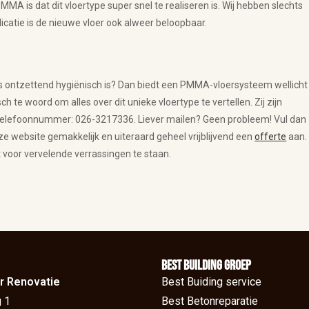
A is dat dit vloertype super snel te realiseren is. Wij hebben slechts
icatie is de nieuwe vloer ook alweer beloopbaar.
s ontzettend hygiënisch is? Dan biedt een PMMA-vloersysteem wellicht
h te woord om alles over dit unieke vloertype te vertellen. Zij zijn
telefoonnummer: 026-3217336. Liever mailen? Geen probleem! Vul dan
ze website gemakkelijk en uiteraard geheel vrijblijvend een
offerte
aan.
t voor vervelende verrassingen te staan.
BEst Building groep
r Renovatie
Best Buiding service
 1
Best Betonreparatie