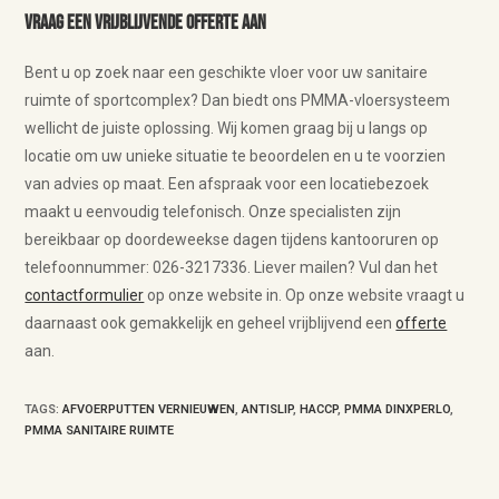
Vraag een vrijblijvende offerte aan
Bent u op zoek naar een geschikte vloer voor uw sanitaire
ruimte of sportcomplex? Dan biedt ons PMMA-vloersysteem
wellicht de juiste oplossing. Wij komen graag bij u langs op
locatie om uw unieke situatie te beoordelen en u te voorzien
van advies op maat. Een afspraak voor een locatiebezoek
maakt u eenvoudig telefonisch. Onze specialisten zijn
bereikbaar op doordeweekse dagen tijdens kantooruren op
telefoonnummer: 026-3217336. Liever mailen? Vul dan het
contactformulier
op onze website in. Op onze website vraagt u
daarnaast ook gemakkelijk en geheel vrijblijvend een
offerte
aan.
TAGS
:
AFVOERPUTTEN VERNIEUWEN
,
ANTISLIP
,
HACCP
,
PMMA DINXPERLO
,
PMMA SANITAIRE RUIMTE